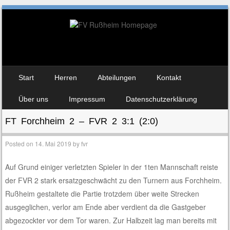
Skip to content
Start
Herren
Abteilungen
Kontakt
Menu
Über uns
Impressum
Datenschutzerklärung
FT Forchheim 2 – FVR 2 3:1 (2:0)
Posted on
14. Mai 2019
by
fvr
Auf Grund einiger verletzten Spieler in der 1ten Mannschaft reiste
der FVR 2 stark ersatzgeschwächt zu den Turnern aus Forchheim.
Rußheim gestaltete die Partie trotzdem über weite Strecken
ausgeglichen, verlor am Ende aber verdient da die Gastgeber
abgezockter vor dem Tor waren. Zur Halbzeit lag man bereits mit