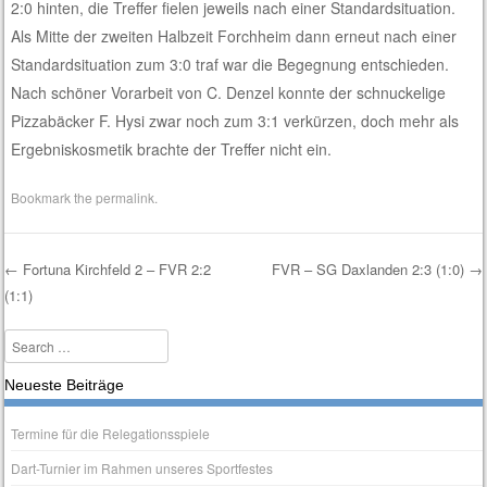
2:0 hinten, die Treffer fielen jeweils nach einer Standardsituation.
Als Mitte der zweiten Halbzeit Forchheim dann erneut nach einer
Standardsituation zum 3:0 traf war die Begegnung entschieden.
Nach schöner Vorarbeit von C. Denzel konnte der schnuckelige
Pizzabäcker F. Hysi zwar noch zum 3:1 verkürzen, doch mehr als
Ergebniskosmetik brachte der Treffer nicht ein.
Bookmark the
permalink
.
←
Fortuna Kirchfeld 2 – FVR 2:2
FVR – SG Daxlanden 2:3 (1:0)
→
(1:1)
Post navigation
Search
Neueste Beiträge
Termine für die Relegationsspiele
Dart-Turnier im Rahmen unseres Sportfestes