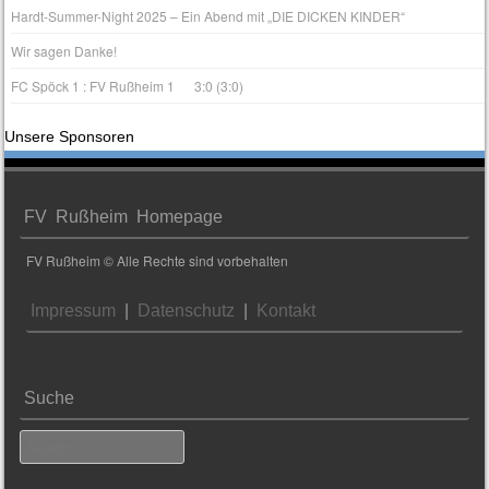
Hardt-Summer-Night 2025 – Ein Abend mit „DIE DICKEN KINDER“
Wir sagen Danke!
FC Spöck 1 : FV Rußheim 1 3:0 (3:0)
Unsere Sponsoren
FV Rußheim Homepage
FV Rußheim © Alle Rechte sind vorbehalten
Impressum
|
Datenschutz
|
Kontakt
Suche
Search