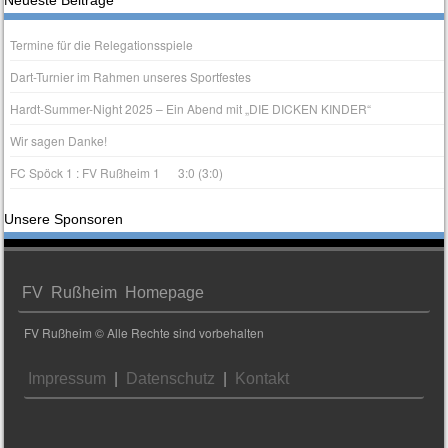
Neueste Beiträge
Termine für die Relegationsspiele
Dart-Turnier im Rahmen unseres Sportfestes
Hardt-Summer-Night 2025 – Ein Abend mit „DIE DICKEN KINDER“
Wir sagen Danke!
FC Spöck 1 : FV Rußheim 1 3:0 (3:0)
Unsere Sponsoren
FV Rußheim Homepage
FV Rußheim © Alle Rechte sind vorbehalten
Impressum
|
Datenschutz
|
Kontakt