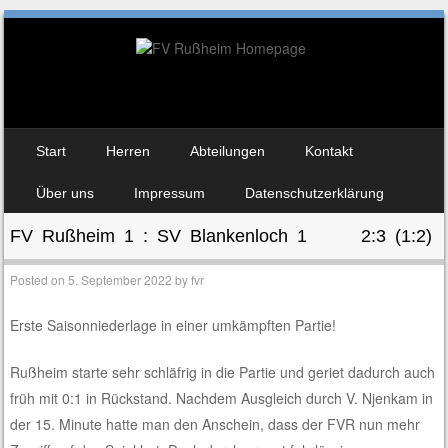
Skip to content
Start
Herren
Abteilungen
Kontakt
Menu
Über uns
Impressum
Datenschutzerklärung
FV Rußheim 1 : SV Blankenloch 1 2:3 (1:2)
Posted on
5. September 2022
by
fvr
Erste Saisonniederlage in einer umkämpften Partie!
Rußheim starte sehr schläfrig in die Partie und geriet dadurch auch
früh mit 0:1 in Rückstand. Nachdem Ausgleich durch V. Njenkam in
der 15. Minute hatte man den Anschein, dass der FVR nun mehr