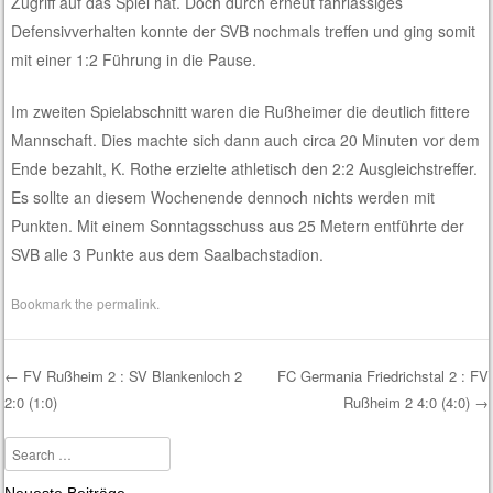
Zugriff auf das Spiel hat. Doch durch erneut fahrlässiges
Defensivverhalten konnte der SVB nochmals treffen und ging somit
mit einer 1:2 Führung in die Pause.
Im zweiten Spielabschnitt waren die Rußheimer die deutlich fittere
Mannschaft. Dies machte sich dann auch circa 20 Minuten vor dem
Ende bezahlt, K. Rothe erzielte athletisch den 2:2 Ausgleichstreffer.
Es sollte an diesem Wochenende dennoch nichts werden mit
Punkten. Mit einem Sonntagsschuss aus 25 Metern entführte der
SVB alle 3 Punkte aus dem Saalbachstadion.
Bookmark the
permalink
.
←
FV Rußheim 2 : SV Blankenloch 2
FC Germania Friedrichstal 2 : FV
2:0 (1:0)
Rußheim 2 4:0 (4:0)
→
Post navigation
Search