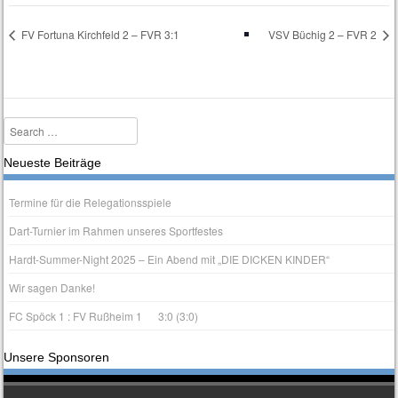
FV Fortuna Kirchfeld 2 – FVR 3:1
VSV Büchig 2 – FVR 2
Search
Neueste Beiträge
Termine für die Relegationsspiele
Dart-Turnier im Rahmen unseres Sportfestes
Hardt-Summer-Night 2025 – Ein Abend mit „DIE DICKEN KINDER“
Wir sagen Danke!
FC Spöck 1 : FV Rußheim 1 3:0 (3:0)
Unsere Sponsoren